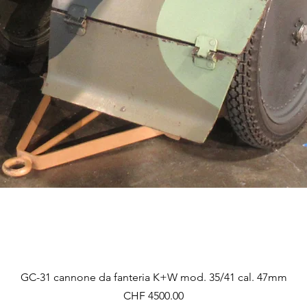
Vista rapida
GC-31 cannone da fanteria K+W mod. 35/41 cal. 47mm
Prezzo
CHF 4500.00