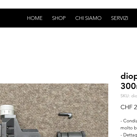
HOME
SHOP
CHI SIAMO
SERVIZI
dio
30
SKU: di
CHF 2
- Condiz
molto 
- Dettag