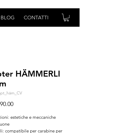
BLOG
CONTATTI
pter HÄMMERLI
0m
opt_häm_CV
Prezzo
90.00
ioni: estetiche e meccaniche
buone
li: compatibile per carabine per