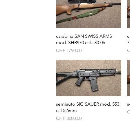
Vista rapida
carabina SAN SWISS ARMS
c
mod. SHR970 cal. .30-06
7
Prezzo
P
CHF 1790.00
C
Vista rapida
semiauto SIG SAUER mod. 553
s
cal 5.6mm
P
C
Prezzo
CHF 3600.00