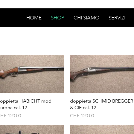
HOME
SHOP
CHI SIAMO
SERVIZI
Vista rapida
Vista rapida
oppietta HABICHT mod.
doppietta SCHMID BREGGER
urona cal. 12
& CIE cal. 12
rezzo
Prezzo
HF 120.00
CHF 120.00