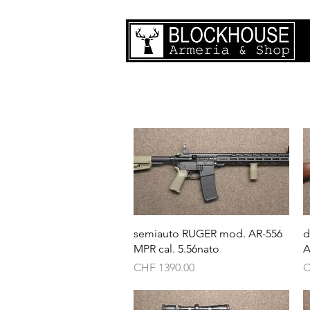
Vista rapida
semiauto RUGER mod. AR-556
d
MPR cal. 5.56nato
A
Prezzo
P
CHF 1390.00
C