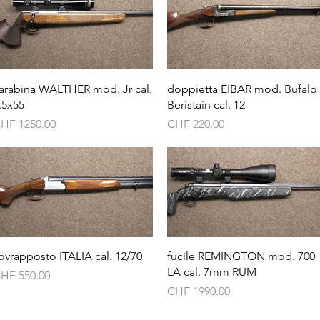
Vista rapida
Vista rapida
arabina WALTHER mod. Jr cal.
doppietta EIBAR mod. Bufalo
.5x55
Beristain cal. 12
rezzo
Prezzo
HF 1250.00
CHF 220.00
Vista rapida
Vista rapida
ovrapposto ITALIA cal. 12/70
fucile REMINGTON mod. 700
LA cal. 7mm RUM
rezzo
HF 550.00
Prezzo
CHF 1990.00