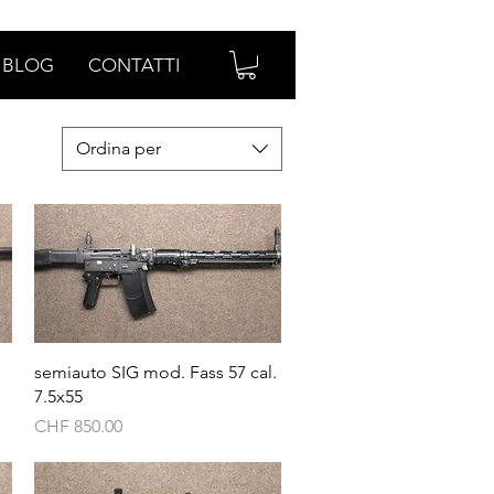
BLOG
CONTATTI
Ordina per
Vista rapida
semiauto SIG mod. Fass 57 cal.
7.5x55
Prezzo
CHF 850.00