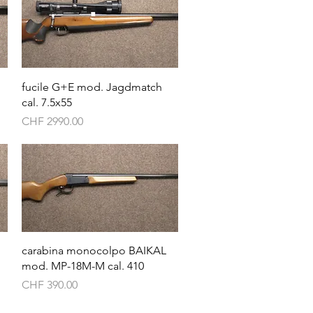
Vista rapida
fucile G+E mod. Jagdmatch
cal. 7.5x55
Prezzo
CHF 2990.00
Vista rapida
carabina monocolpo BAIKAL
mod. MP-18M-M cal. 410
Prezzo
CHF 390.00