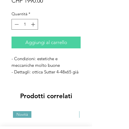
Prezzo
CHF 1990.00
Quantità
*
Aggiungi al carrello
- Condizioni: estetiche e
meccaniche molto buone
- Dettagli: ottica Sutter 4-48x65 già
montata
- Accessori: bossoli e dies per la
ricarica
Prodotti correlati
Novità
Novità