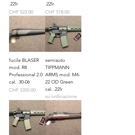
.22lr
.22lr
Prezzo
Prezzo
CHF 522.00
CHF 518.00
fucile BLASER
semiauto
mod. R8
TIPPMANN
Professional 2.0
ARMS mod. M4-
cal. .30-06
22 OD Green
cal. .22lr
Prezzo
CHF 3350.00
su ordinazione