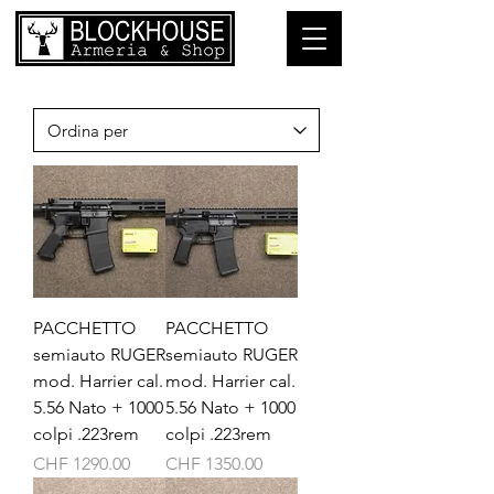
PACCHETTO
PACCHETTO
semiauto RUGER
semiauto RUGER
mod. Harrier cal.
mod. Harrier cal.
5.56 Nato + 1000
5.56 Nato + 1000
colpi .223rem
colpi .223rem
Prezzo
Prezzo
CHF 1290.00
CHF 1350.00