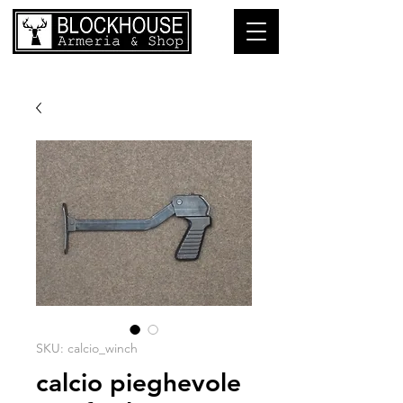
SKU: calcio_winch
calcio pieghevole