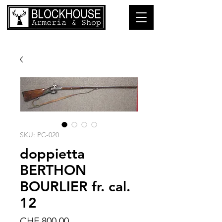
SKU: PC-020
doppietta
BERTHON
BOURLIER fr. cal.
12
Prezzo
CHF 800.00