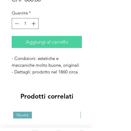
Quantità
*
Aggiungi al carrello
- Condizioni: estetiche e
meccaniche molto buone, originali
- Dettagli: prodotto nel 1860 circa
da Berthon Bourlier Fréres a St.
Étienne in Francia. Scatti prodotti
dall'armaiolo tedesco Wilhelm
Prodotti correlati
Poppe.
- Accessori: cinghia
Novità
Novità