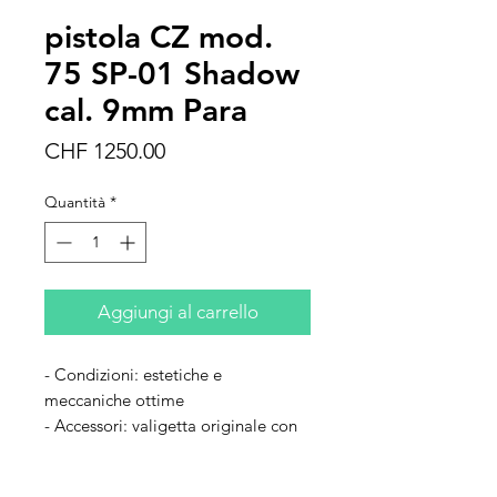
pistola CZ mod.
75 SP-01 Shadow
cal. 9mm Para
Prezzo
CHF 1250.00
Quantità
*
Aggiungi al carrello
- Condizioni: estetiche e
meccaniche ottime
- Accessori: valigetta originale con
accessori e due caricatori
supplementari, tutti maggiorati +2