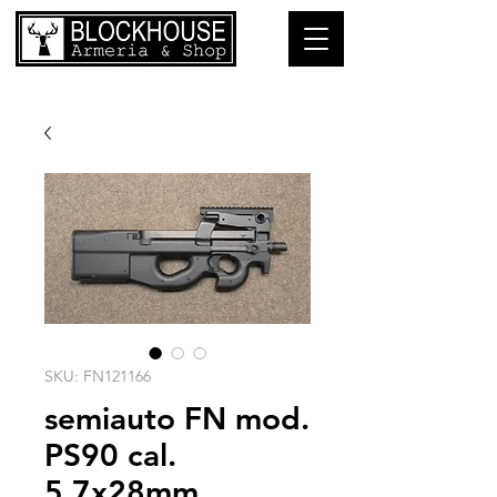
SKU: FN121166
semiauto FN mod.
PS90 cal.
5.7x28mm