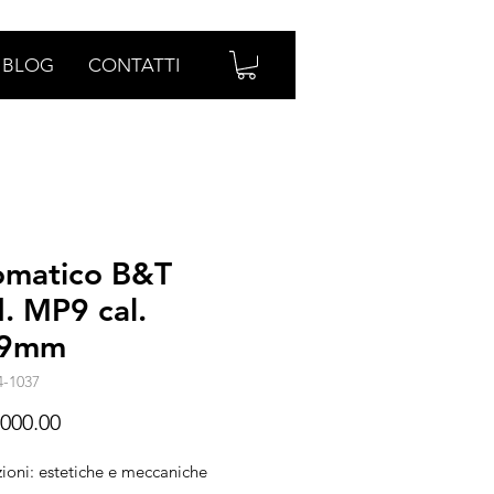
BLOG
CONTATTI
omatico B&T
. MP9 cal.
19mm
4-1037
Prezzo
000.00
ioni: estetiche e meccaniche