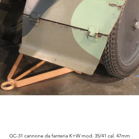
Vista rapida
GC-31 cannone da fanteria K+W mod. 35/41 cal. 47mm