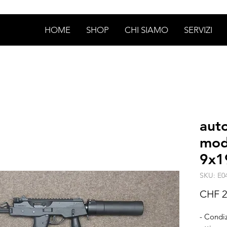
HOME
SHOP
CHI SIAMO
SERVIZI
aut
mod
9x
SKU: E0
CHF 2
- Condiz