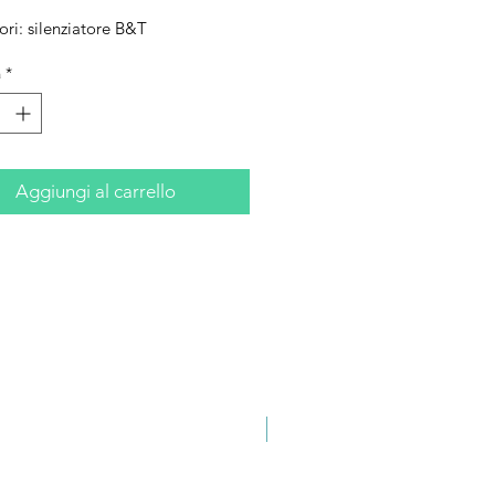
ori: silenziatore B&T
à
*
Aggiungi al carrello
Novità