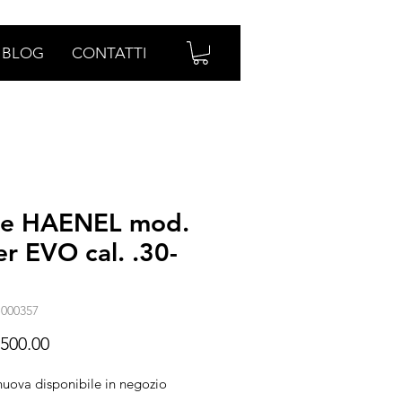
BLOG
CONTATTI
ile HAENEL mod.
r EVO cal. .30-
-000357
Prezzo
500.00
nuova disponibile in negozio