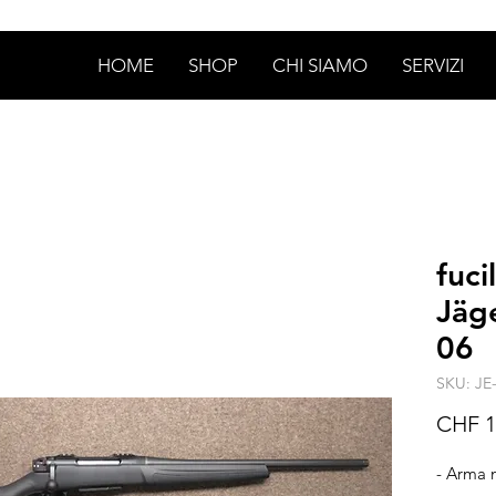
HOME
SHOP
CHI SIAMO
SERVIZI
fuc
Jäge
06
SKU: JE
CHF 1
- Arma 