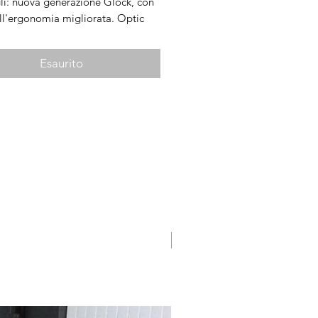
gli: nuova generazione Glock, con
all'ergonomia migliorata. Optic
ori: dotazione di fabbrica
Esaurito
Novità