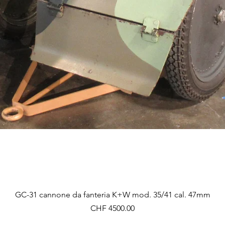
Vista rapida
GC-31 cannone da fanteria K+W mod. 35/41 cal. 47mm
Prezzo
CHF 4500.00