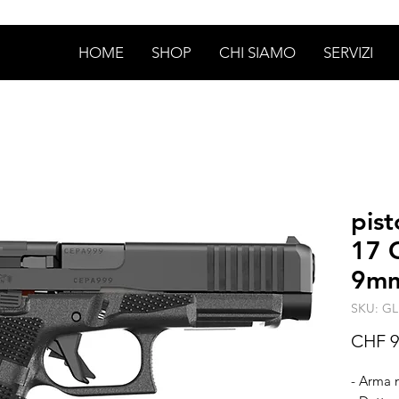
HOME
SHOP
CHI SIAMO
SERVIZI
pis
17 
9mm
SKU: GL
CHF 9
- Arma 