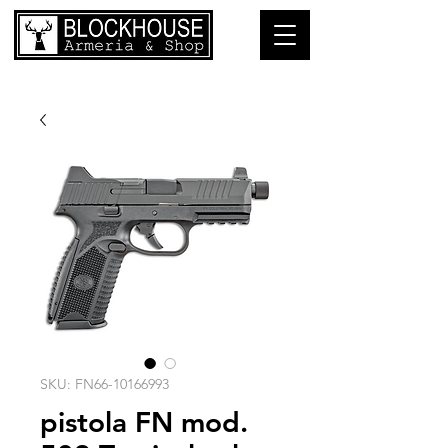
SKU: FN66-10166993
pistola FN mod.