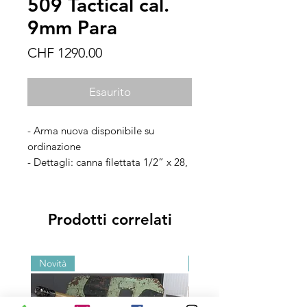
509 Tactical cal.
9mm Para
Prezzo
CHF 1290.00
Esaurito
- Arma nuova disponibile su
ordinazione
- Dettagli: canna filettata 1/2” x 28,
Optic Ready, nera.
- Accessori: dotazione di fabbrica
fornita con magazzini da 17 colpi
Prodotti correlati
Novità
Novità