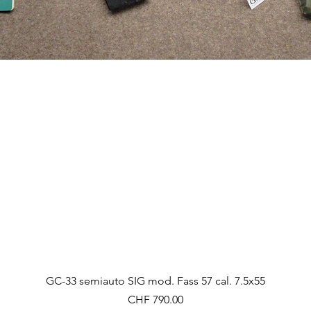
Vista rapida
GC-33 semiauto SIG mod. Fass 57 cal. 7.5x55
Prezzo
CHF 790.00