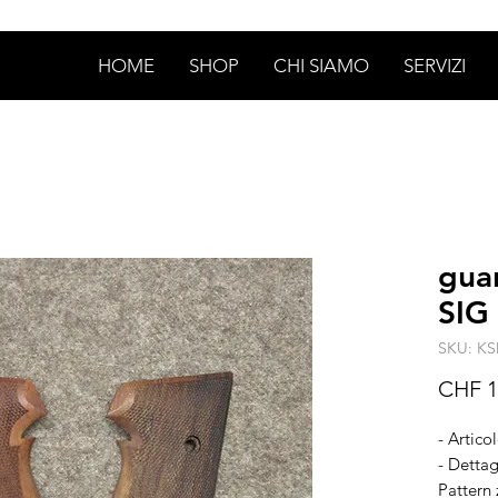
HOME
SHOP
CHI SIAMO
SERVIZI
gua
SIG
SKU: KS
CHF 1
- Artico
- Dettag
Pattern 