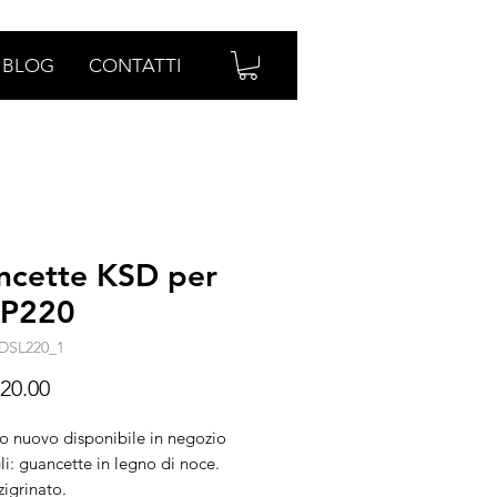
BLOG
CONTATTI
ncette KSD per
 P220
DSL220_1
Prezzo
20.00
lo nuovo disponibile in negozio
li: guancette in legno di noce.
zigrinato.