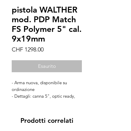
pistola WALTHER
mod. PDP Match
FS Polymer 5" cal.
9x19mm
Prezzo
CHF 1298.00
Esaurito
- Arma nuova, disponibile su
ordinazione
- Dettagli: canna 5", optic ready,
fusto in polimero
- Accessori: dotazione di fabbrica
Prodotti correlati