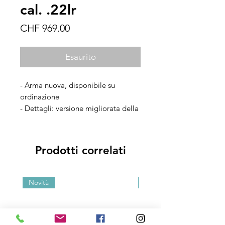
cal. .22lr
Prezzo
CHF 969.00
Esaurito
- Arma nuova, disponibile su
ordinazione
- Dettagli: versione migliorata della
MkIV con smontaggio facilitato e
possibilità di montare vari accessori
- Accessori: dotazione di fabbrica
Prodotti correlati
Novità
Novità