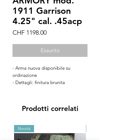
ARMORY mod.
1911 Garrison
4.25" cal. .45acp
Prezzo
CHF 1198.00
Esaurito
- Arma nuova disponibile su
ordinazione
- Dettagli: finitura brunita
- Accessori: custodia con dotazione
di fabbrica
Prodotti correlati
Novità
Novità