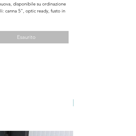
nuova, disponibile su ordinazione
li: canna 5", optic ready, fusto in
ori: dotazione di fabbrica
Esaurito
Novità