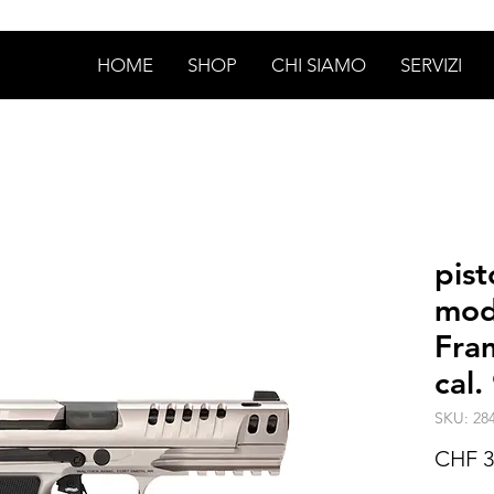
HOME
SHOP
CHI SIAMO
SERVIZI
pis
mod
Fra
cal
SKU: 28
CHF 3