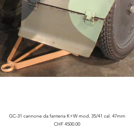
Vista rapida
GC-31 cannone da fanteria K+W mod. 35/41 cal. 47mm
Prezzo
CHF 4500.00