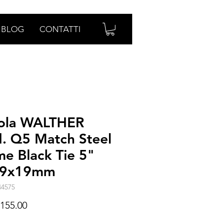
BLOG
CONTATTI
tola WALTHER
. Q5 Match Steel
me Black Tie 5"
. 9x19mm
44575
Prezzo
155.00